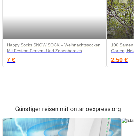
Happy Socks SNOW SOCK – Weihnachtssocken
100 Samen M
Mit Festem Fersen- Und Zehenbereich
Garten, Heid
7 €
2.50 €
Günstiger reisen mit ontarioexpress.org